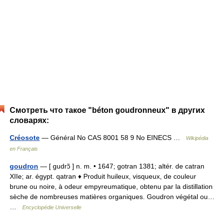
Смотреть что такое "béton goudronneux" в других
словарях:
Créosote
— Général No CAS 8001 58 9 No EINECS …
Wikipédia
en Français
goudron
— [ gudrɔ̃ ] n. m. • 1647; gotran 1381; altér. de catran
XIIe; ar. égypt. qatran ♦ Produit huileux, visqueux, de couleur
brune ou noire, à odeur empyreumatique, obtenu par la distillation
sèche de nombreuses matières organiques. Goudron végétal ou…
…
Encyclopédie Universelle